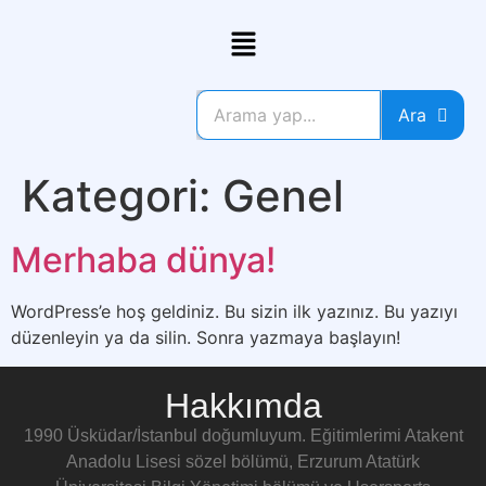
Ara
Kategori:
Genel
Merhaba dünya!
WordPress’e hoş geldiniz. Bu sizin ilk yazınız. Bu yazıyı
düzenleyin ya da silin. Sonra yazmaya başlayın!
Hakkımda
1990 Üsküdar/İstanbul doğumluyum. Eğitimlerimi Atakent
Anadolu Lisesi sözel bölümü, Erzurum Atatürk